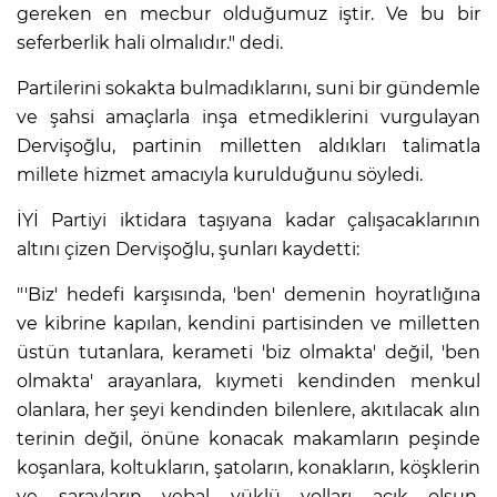
gereken en mecbur olduğumuz iştir. Ve bu bir
seferberlik hali olmalıdır." dedi.
Partilerini sokakta bulmadıklarını, suni bir gündemle
ve şahsi amaçlarla inşa etmediklerini vurgulayan
Dervişoğlu, partinin milletten aldıkları talimatla
millete hizmet amacıyla kurulduğunu söyledi.
İYİ Partiyi iktidara taşıyana kadar çalışacaklarının
altını çizen Dervişoğlu, şunları kaydetti:
"'Biz' hedefi karşısında, 'ben' demenin hoyratlığına
ve kibrine kapılan, kendini partisinden ve milletten
üstün tutanlara, kerameti 'biz olmakta' değil, 'ben
olmakta' arayanlara, kıymeti kendinden menkul
olanlara, her şeyi kendinden bilenlere, akıtılacak alın
terinin değil, önüne konacak makamların peşinde
koşanlara, koltukların, şatoların, konakların, köşklerin
ve sarayların vebal yüklü yolları açık olsun.