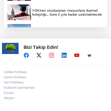
YÖK'ten uluslararası mezunlara ikamet
kolaylığı... Süre 2 yıla kadar uzatılabilecek
Yağış sonrası deniz uyarısı! Bulanık ve
kötü kokulu suda yüzmeyin
Bizi Takip Edin!
Yapay zekada onlarca uygulamanın
yerini tek asistan alabilir
Fındık alım fiyatları açıklandı... Alımlar 24
Gizlilik Politikası
Ağustos'ta başlıyor
Çerez Politikası
Veri Politikası
Kullanım Şartnamesi
ALİ BEKTAN yazdı: "ABD Türkiye’yi
Ortadoğu Ülkesi Yapıyor"
Künye
İletişim