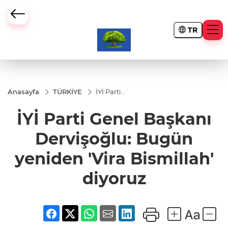
TR
Anasayfa
TÜRKİYE
İYİ Parti
Genel
Başkanı
İYİ Parti Genel Başkanı
Dervişoğlu:
Bugün
yeniden
Dervişoğlu: Bugün
'Vira
Bismillah'
yeniden 'Vira Bismillah'
diyoruz
diyoruz