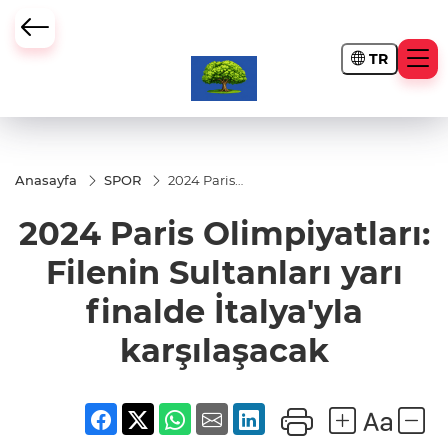
TR
Anasayfa
SPOR
2024 Paris
Olimpiyatları:
Filenin
2024 Paris Olimpiyatları:
Sultanları
yarı finalde
İtalya'yla
Filenin Sultanları yarı
karşılaşacak
finalde İtalya'yla
karşılaşacak