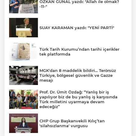
ÖZKAN GÜNAL yazdı: "Allah ile olmak?
-11-"
SUAY KARAMAN yazdı: "YENİ PARTİ"
Türk Tarih Kurumu’ndan tarihi içerikler
tek platformda
MGK'dan 8 maddelik bildiri... Terörsüz
Türkiye, bölgesel güvenlik ve Gazze
mesajı
Prof. Dr. Ümit Özdağ: “Yanlış bir iş
yapılıyor biz de bu yanlış iş karşısında
Türk milletini uyarmaya devam
edeceğiz”
CHP Grup Başkanvekili Kılıç’tan
'silahsızlanma' vurgusu