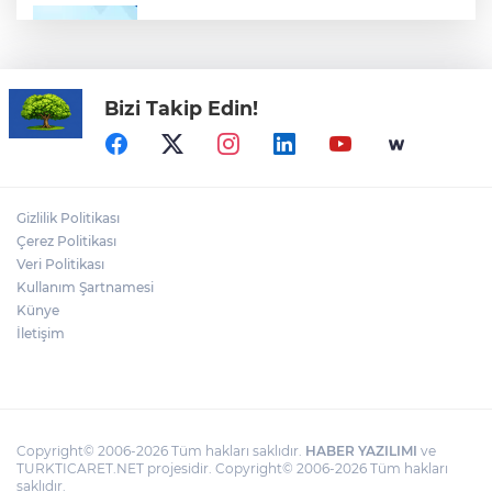
TÜBİTAK'tan lisansüstü araştırmacılara
performans bursu çağrısı
Bizi Takip Edin!
YÖK'ten uluslararası mezunlara ikamet
kolaylığı... Süre 2 yıla kadar uzatılabilecek
Görevden uzaklaştırılan Avcılar Belediye
Başkanı Utku Caner Çaykara hakkında
Gizlilik Politikası
tahliye kararı
Çerez Politikası
Veri Politikası
Kullanım Şartnamesi
Yağış sonrası deniz uyarısı! Bulanık ve
kötü kokulu suda yüzmeyin
Künye
İletişim
Copyright© 2006-2026 Tüm hakları saklıdır.
HABER YAZILIMI
ve
TURKTICARET.NET projesidir. Copyright© 2006-2026 Tüm hakları
saklıdır.