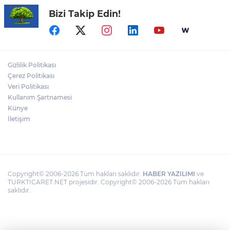
Bizi Takip Edin!
CHP'de kongre hazırlıkları hızlandı... 8 ile
daha yeni il başkanı atandı
Cumhurbaşkanı Erdoğan’dan 'Terörsüz
Gizlilik Politikası
Türkiye' mesajı
Çerez Politikası
Veri Politikası
Kullanım Şartnamesi
Dervişoğlu: İhanet belgesini kabul
etmeyeceğiz
Künye
İletişim
Copyright© 2006-2026 Tüm hakları saklıdır.
HABER YAZILIMI
ve
TURKTICARET.NET projesidir. Copyright© 2006-2026 Tüm hakları
saklıdır.