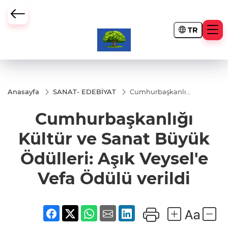
TR
Anasayfa
SANAT- EDEBİYAT
Cumhurbaşkanlığı
Kültür ve Sanat
Büyük Ödülleri:
Cumhurbaşkanlığı
Aşık Veysel'e Vefa
Ödülü verildi
Kültür ve Sanat Büyük
Ödülleri: Aşık Veysel'e
Vefa Ödülü verildi