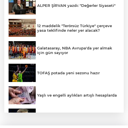
ALPER ŞİRVAN yazdı: "Değerler Siyaseti"
12 maddelik "Terörsüz Türkiye" çerçeve
yasa teklifinde neler yer alacak?
Galatasaray, NBA Avrupa'da yer almak
için gün sayıyor
TOFAŞ potada yeni sezonu hazır
Yaşlı ve engelli aylıkları artışlı hesaplarda
Financial Times: Trump "stratejik
aşağılanma" tuzağına düştü