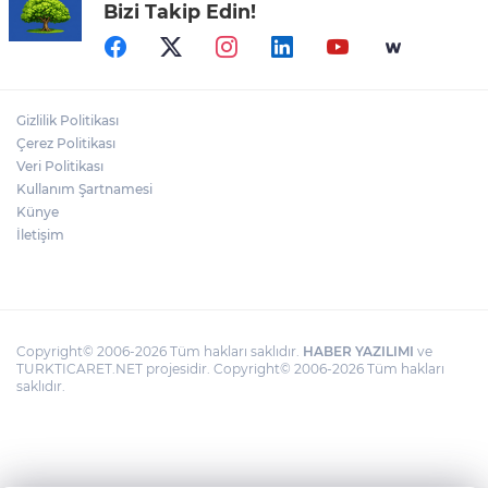
Bizi Takip Edin!
Bursa Açıkhava'da 'Cimri'ye alkış
yağmuru
TOFAŞ’ın rakipleri belli oldu! İşte yeni
Gizlilik Politikası
sezon fikstürü
Çerez Politikası
Veri Politikası
Kullanım Şartnamesi
Fiyatı 1 günde yarıya düştü: Üreticiler
durumdan şikayetçi
Künye
İletişim
Copyright© 2006-2026 Tüm hakları saklıdır.
HABER YAZILIMI
ve
TURKTICARET.NET projesidir. Copyright© 2006-2026 Tüm hakları
saklıdır.