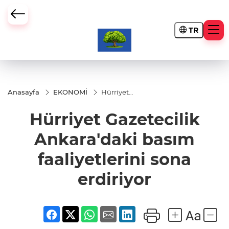
TR
Anasayfa
EKONOMİ
Hürriyet
Gazetecilik
Ankara'daki
Hürriyet Gazetecilik
basım
faaliyetlerini
sona
Ankara'daki basım
erdiriyor
faaliyetlerini sona
erdiriyor