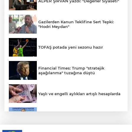
ALPER ŞİRVAN yazdı: "Değerler Siyaseti"
Gazilerden Kanun Teklifine Sert Tepki:
"Hodri Meydan"
TOFAŞ potada yeni sezonu hazır
Financial Times: Trump "stratejik
aşağılanma" tuzağına düştü
Yaşlı ve engelli aylıkları artışlı hesaplarda
CHP'de kongre hazırlıkları hızlandı... 8 ile
daha yeni il başkanı atandı