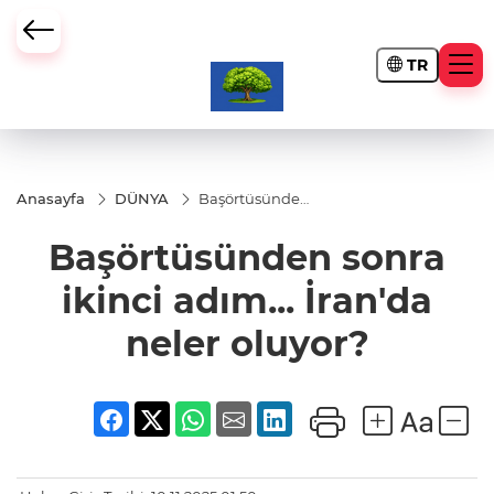
TR
Anasayfa
DÜNYA
Başörtüsünden
sonra ikinci
adım... İran'da
Başörtüsünden sonra
neler oluyor?
ikinci adım... İran'da
neler oluyor?