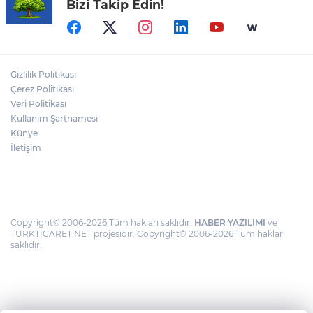
Bizi Takip Edin!
CHP'de kongre hazırlıkları hızlandı... 8 ile
daha yeni il başkanı atandı
MGK'dan 8 maddelik bildiri... Terörsüz
Türkiye, bölgesel güvenlik ve Gazze
Gizlilik Politikası
mesajı
Çerez Politikası
Veri Politikası
Kullanım Şartnamesi
TÜBİTAK'tan lisansüstü araştırmacılara
performans bursu çağrısı
Künye
İletişim
Copyright© 2006-2026 Tüm hakları saklıdır.
HABER YAZILIMI
ve
TURKTICARET.NET projesidir. Copyright© 2006-2026 Tüm hakları
saklıdır.