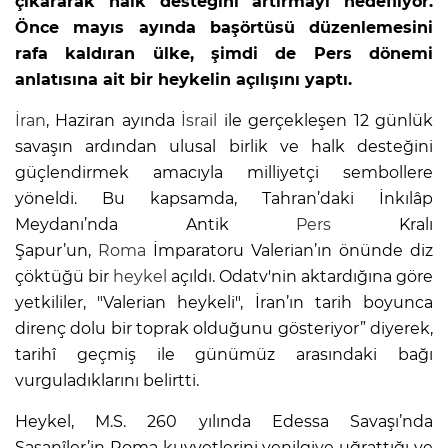
çıkararak halk desteğini artırmayı hedefliyor.
Önce mayıs ayında başörtüsü düzenlemesini
rafa kaldıran ülke, şimdi de Pers dönemi
anlatısına ait bir heykelin açılışını yaptı.
İran
, Haziran ayında
İsrail
ile gerçekleşen 12 günlük
savaşın ardından ulusal birlik ve halk desteğini
güçlendirmek amacıyla milliyetçi sembollere
yöneldi. Bu kapsamda, Tahran’daki İnkılâp
Meydanı’nda Antik
Pers
Kralı
Şapur’un,
Roma
İmparatoru Valerian’ın önünde diz
çöktüğü bir
heykel
açıldı. Odatv'nin aktardığına göre
yetkililer, "Valerian heykeli", İran’ın tarih boyunca
direnç dolu bir toprak olduğunu gösteriyor” diyerek,
tarihî geçmiş ile günümüz arasındaki bağı
vurguladıklarını belirtti.
Heykel, M.S. 260 yılında Edessa Savaşı’nda
Sasanîler’in Roma kuvvetlerini yenilgiye uğrattığı ve