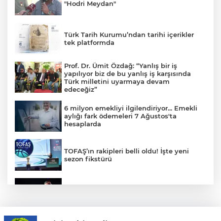
"Hodri Meydan"
Türk Tarih Kurumu’ndan tarihi içerikler
tek platformda
Prof. Dr. Ümit Özdağ: “Yanlış bir iş
yapılıyor biz de bu yanlış iş karşısında
Türk milletini uyarmaya devam
edeceğiz”
6 milyon emekliyi ilgilendiriyor... Emekli
aylığı fark ödemeleri 7 Ağustos'ta
hesaplarda
TOFAŞ’ın rakipleri belli oldu! İşte yeni
sezon fikstürü
Bursa Açıkhava'da 'Cimri'ye alkış
yağmuru